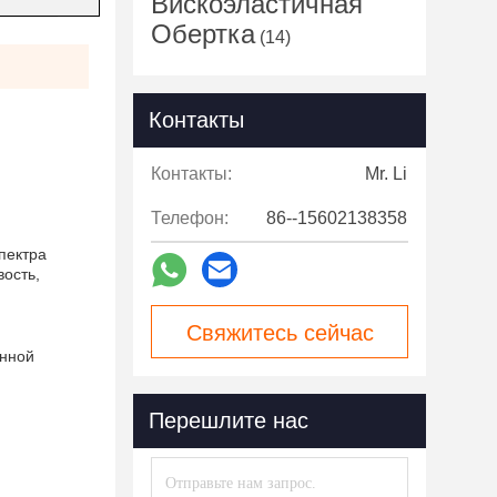
Вискоэластичная
Обертка
(14)
Контакты
Контакты:
Mr. Li
Телефон:
86--15602138358
пектра
ость,
Свяжитесь сейчас
енной
Перешлите нас