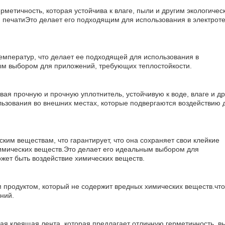
метичность, которая устойчива к влаге, пыли и другим экологичес
печатиЭто делает его подходящим для использования в электроте
емператур, что делает ее подходящей для использования в
ным выбором для приложений, требующих теплостойкости.
ая прочную и прочную уплотнитель, устойчивую к воде, влаге и д
ьзования во внешних местах, которые подвергаются воздействию 
ким веществам, что гарантирует, что она сохраняет свои клейкие
химических веществ.Это делает его идеальным выбором для
жет быть воздействие химических веществ.
м продуктом, который не содержит вредных химических веществ.что
ний.
ная клеящая лента, которая предлагает отличную герметичность, в