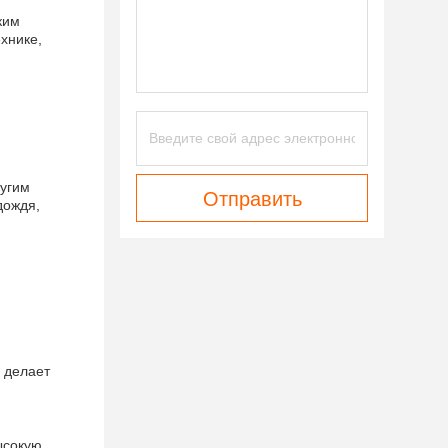
ким
хнике,
ругим
Отправить
дождя,
 делает
ысокую