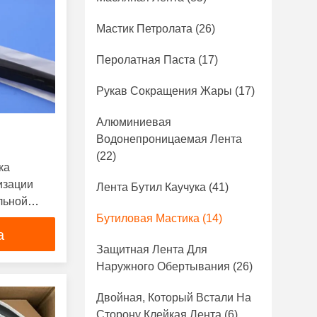
Мастик Петролата
(26)
Перолатная Паста
(17)
Рукав Сокращения Жары
(17)
Алюминиевая
Водонепроницаемая Лента
(22)
ка
изации
Лента Бутил Каучука
(41)
льной
Бутиловая Мастика
(14)
а
Защитная Лента Для
Наружного Обертывания
(26)
Двойная, Который Встали На
Сторону Клейкая Лента
(6)