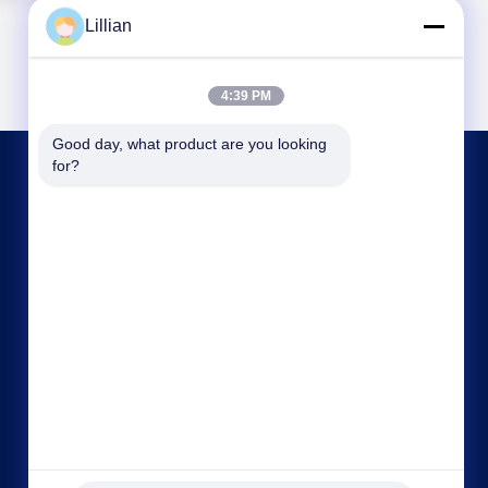
Lillian
4:39 PM
Good day, what product are you looking 
for?
СВЯЖИТЕСЬ С НАМИ
hitech@petrotape.com
86--15602138358
Индустриальный парк Янлюцин, район Сицин,
Тяньцзинь, 300000 // Индустриальный парк
Дунмацзюань, район Уцин, Тяньцзинь, 300000,,
Китай