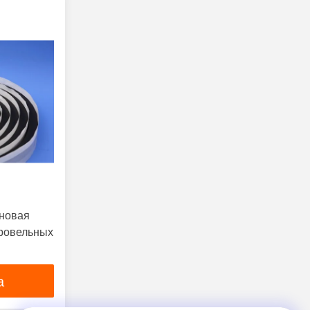
иновая
кровельных
а