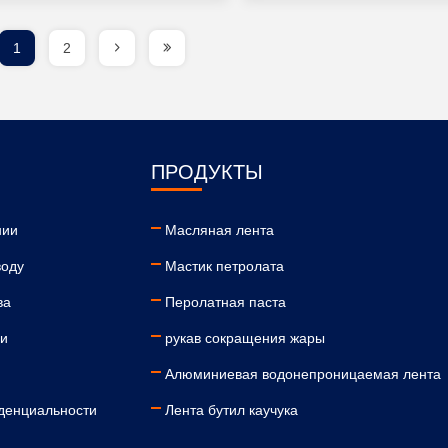
1
2
ПРОДУКТЫ
нии
Масляная лента
воду
Мастик петролата
ва
Перолатная паста
ми
рукав сокращения жары
Алюминиевая водонепроницаемая лента
денциальности
Лента бутил каучука