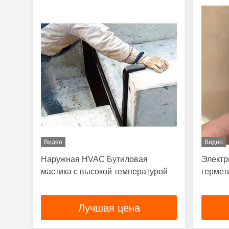
Видео
Видео
Наружная HVAC Бутиловая
Электр
мастика с высокой температурой
гермет
Лучшая цена