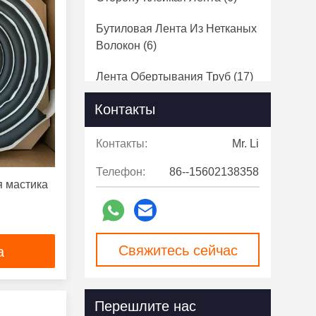
Бутиловая Лента Из Нетканых
Волокон
(6)
Лента Обертывания Труб
(17)
Контакты
Вискоэластичная Обертка
(17)
Контакты:
Mr. Li
Телефон:
86--15602138358
я мастика
Свяжитесь сейчас
а
Перешлите нас