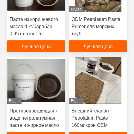
Видео
Паста из коричневого
ODM Petrolatum Paste
масла 4 кг/барабан
Primer для морских
0,95 плотность
труб
Лучшая цена
Лучшая цена
Видео
Видео
Противововодящая к
Внешний клапан
воде петролатумная
Petrolatum Paste
паста и жирное масло
160микрон OEM