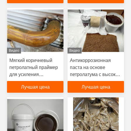
промышленного
использования
Видео
Видео
Мягкий коричневый
Антикоррозионная
петролатный праймер
паста на основе
для усиления
петролатума с высокой
сцепления лент и
адгезионной
Лучшая цена
Лучшая цена
мастика
прочностью,
водонепроницаемостью
и высоким пределом
прочности при
растяжении для
защиты стальных
уплотнений