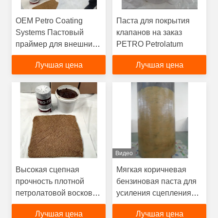
OEM Petro Coating
Паста для покрытия
Systems Пастовый
клапанов на заказ
праймер для внешних
PETRO Petrolatum
труб
Лучшая цена
Лучшая цена
Видео
Высокая сцепная
Мягкая коричневая
прочность плотной
бензиновая паста для
петролатовой восковой
усиления сцепления
ленты устойчивая к
лент и мастика
Лучшая цена
Лучшая цена
ультрафиолету для