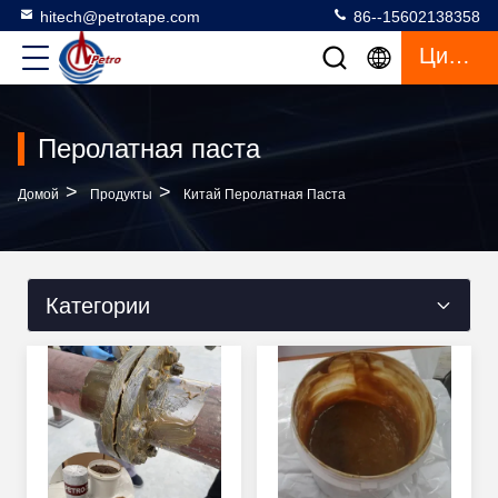
hitech@petrotape.com
86--15602138358
Цитата
Перолатная паста
>
>
Домой
Продукты
Китай Перолатная Паста
Категории