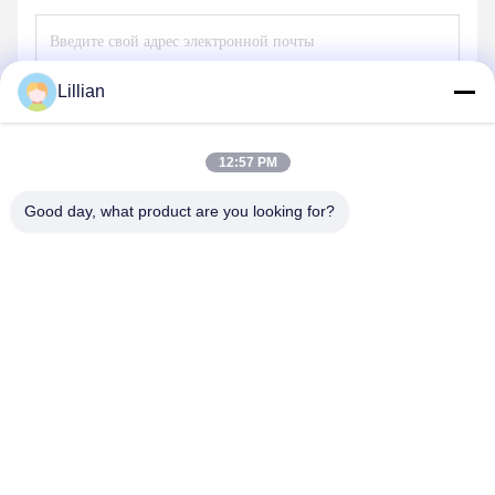
Lillian
Отправить
12:57 PM
Good day, what product are you looking for?
TIANJIN CNPETRO HITECH CO.,LTD
hitech@petrotape.com
86--15602138358
Индустриальный парк Янлюцин, район Сицин, Тяньцзинь,
300000 // Индустриальный парк Дунмацзюань, район Уцин,