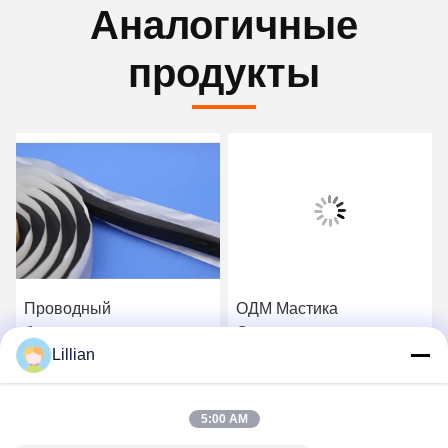
Аналогичные
продукты
Проводный
ОДМ Мастика
бутиломастика
Сцепление лента
Lillian
плеймастера для
Мастика Waterseal лента
герметизации
25mmX25mm
Лучшая цена
Лучшая цена
водонепроницаемой
5:00 AM
стальной конструкции