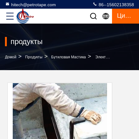
hitech@petrotape.com
86--15602138358
Цитата
продукты
>
>
>
Домой
Продукты
Бутиловая Мастика
Электрическая Уплотнительная Резиновая Бутиловая Мастика Для Бытовой Техники