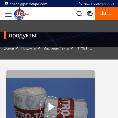
hitech@petrotape.com
86--15602138358
Цитата
продукты
>
>
>
Домой
Продукты
Масляная Лента
ПТФЕ Петро Лента Антикоррозионный Материал На Основе Петролата