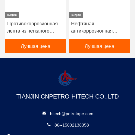
видео
видео
Противокоррозионная
Нефтяная
лента из нетканого
антикоррозионная
петролата в объеме 1,5
смазочная лента для
кг на квадратный метр
трубопроводного
Лучшая цена
Лучшая цена
фланца
TIANJIN CNPETRO HITECH CO.,LTD
hitech@petrotape.com
86--15602138358