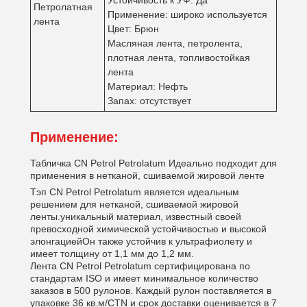
Устойчивость к УФ: Да
Петролатная
Применение: широко используется
лента
Цвет: Брюн
Масляная лента, петролента,
плотная лента, топливостойкая
лента
Материал: Нефть
Запах: отсутствует
Применение:
Табличка CN Petrol Petrolatum Идеально подходит для
применения в нетканой, сшиваемой жировой ленте
Тэп CN Petrol Petrolatum является идеальным
решением для нетканой, сшиваемой жировой
ленты.уникальный материал, известный своей
превосходной химической устойчивостью и высокой
элонгациейОн также устойчив к ультрафиолету и
имеет толщину от 1,1 мм до 1,2 мм.
Лента CN Petrol Petrolatum сертифицирована по
стандартам ISO и имеет минимальное количество
заказов в 500 рулонов. Каждый рулон поставляется в
упаковке 36 кв.м/CTN и срок доставки оценивается в 7