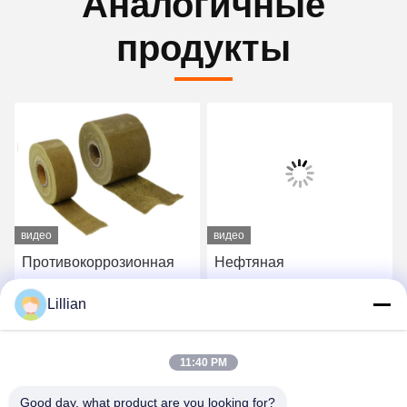
Аналогичные
продукты
видео
видео
Противокоррозионная
Нефтяная
лента из нетканого
антикоррозионная
Lillian
петролата в объеме 1,5
смазочная лента для
кг на квадратный метр
трубопроводного
Лучшая цена
Лучшая цена
фланца
11:40 PM
Good day, what product are you looking for?