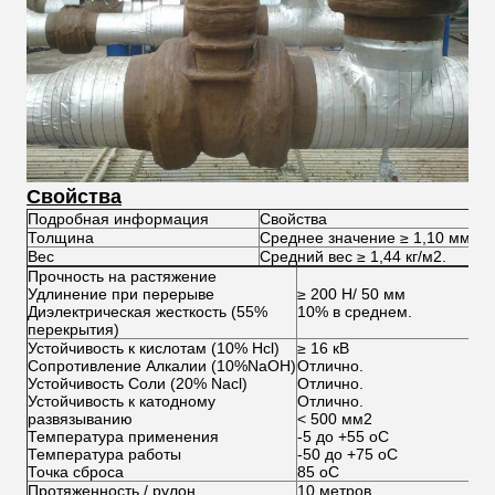
Свойства
Подробная информация
Свойства
Толщина
Среднее значение ≥ 1,10 мм.
Вес
Средний вес ≥ 1,44 кг/м2.
Прочность на растяжение
Удлинение при перерыве
≥ 200 Н/ 50 мм
Диэлектрическая жесткость (55%
10% в среднем.
перекрытия)
Устойчивость к кислотам (10% Hcl)
≥ 16 кВ
Сопротивление Алкалии (10%NaOH)
Отлично.
Устойчивость Соли (20% Nacl)
Отлично.
Устойчивость к катодному
Отлично.
развязыванию
< 500 мм2
Температура применения
-5 до +55 oC
Температура работы
-50 до +75 oC
Точка сброса
85 oC
Протяженность / рулон
10 метров.