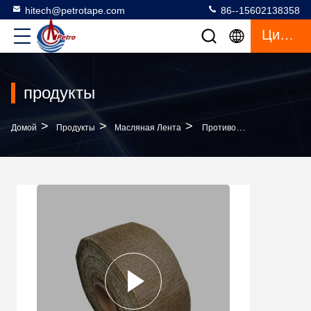
hitech@petrotape.com
86--15602138358
Цитата
продукты
>
>
>
Домой
Продукты
Масляная Лента
Противокоррозионная Лента Из Синтетической Ткани